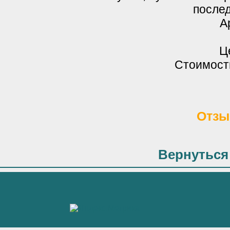
послед
А
Ц
Стоимость
Отзы
Вернуться 