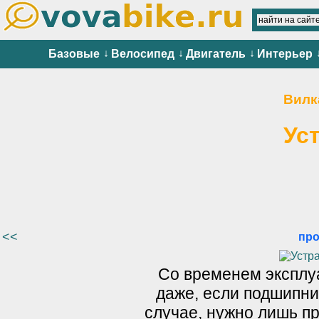
↓
↓
↓
Базовые
Велосипед
Двигатель
Интерьер
Вилк
Ус
<<
пр
Со временем эксплу
даже, если подшипни
случае, нужно лишь п