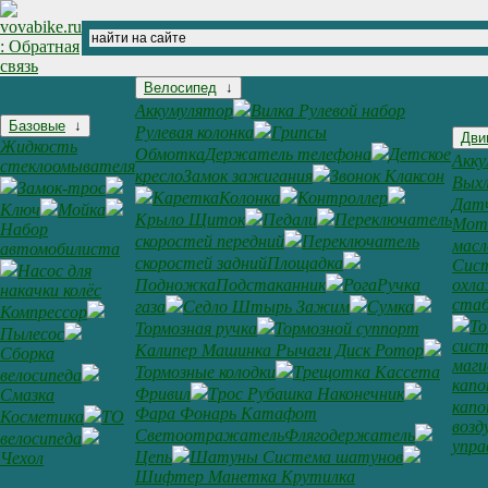
Велосипед
↓
Аккумулятор
Вилка Рулевой набор
Базовые
↓
Рулевая колонка
Грипсы
Дви
Жидкость
Обмотка
Держатель телефона
Детское
Акку
стеклоомывателя
кресло
Замок зажигания
Звонок Клаксон
Выхл
Замок-трос
Каретка
Колонка
Контроллер
Дат
Ключ
Мойка
Крыло Щиток
Педали
Переключатель
Мот
Набор
скоростей передний
Переключатель
масл
автомобилиста
скоростей задний
Площадка
Сис
Насос для
Подножка
Подстаканник
Рога
Ручка
охл
накачки колёс
ста
газа
Седло Штырь Зажим
Сумка
Компрессор
То
Тормозная ручка
Тормозной суппорт
Пылесос
сис
Калипер Машинка Рычаги Диск Ротор
Сборка
маги
Тормозные колодки
Трещотка Кассета
велосипеда
кап
Фривил
Трос Рубашка Наконечник
Смазка
кап
Фара Фонарь Катафот
Косметика
ТО
возд
Светоотражатель
Флягодержатель
велосипеда
упра
Цепь
Шатуны Система шатунов
Чехол
Шифтер Манетка Крутилка