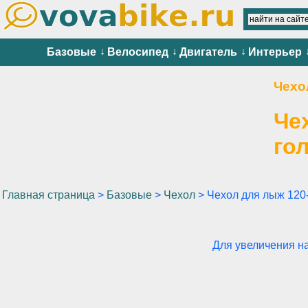
↓
↓
↓
Базовые
Велосипед
Двигатель
Интерьер
Чехо
Че
го
Главная страница
>
Базовые
>
Чехол
> Чехол для лыж 120
Для увеличения н