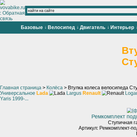
↓
↓
↓
Базовые
Велосипед
Двигатель
Интерьер
Вт
Ст
Главная страница
>
Колёса
> Втулка колеса велосипеда Ст
Универсальное
Lada
Largus
Renault
Loga
Yaris 1999-...
Ремкомплект под
Ступичная г
Артикул: Ремкомплект-п