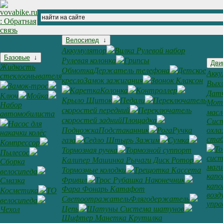
Велосипед
↓
Аккумулятор
Вилка Рулевой набор
Базовые
↓
Рулевая колонка
Грипсы
Дви
Жидкость
Обмотка
Держатель телефона
Детское
Акку
стеклоомывателя
кресло
Замок зажигания
Звонок Клаксон
Выхл
Замок-трос
Каретка
Колонка
Контроллер
Дат
Ключ
Мойка
Крыло Щиток
Педали
Переключатель
Мот
Набор
скоростей передний
Переключатель
масл
автомобилиста
скоростей задний
Площадка
Сис
Насос для
Подножка
Подстаканник
Рога
Ручка
охл
накачки колёс
ста
газа
Седло Штырь Зажим
Сумка
Компрессор
То
Тормозная ручка
Тормозной суппорт
Пылесос
сис
Калипер Машинка Рычаги Диск Ротор
Сборка
маги
Тормозные колодки
Трещотка Кассета
велосипеда
кап
Фривил
Трос Рубашка Наконечник
Смазка
кап
Фара Фонарь Катафот
Косметика
ТО
возд
Светоотражатель
Флягодержатель
велосипеда
упра
Цепь
Шатуны Система шатунов
Чехол
Шифтер Манетка Крутилка