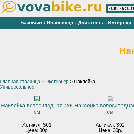
↓
↓
↓
Базовые
Велосипед
Двигатель
Интерьер
На
Главная страница
>
Экстерьер
> Наклейка
Универсальное
Наклейка велосипедная 4х5
Наклейка велосипедна
см
см
:
:
Артикул: S01
Артикул: S02
Цена: 30р.
Цена: 30р.